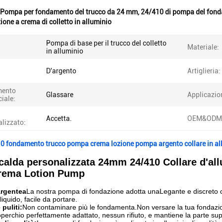
Pompa per fondamento del trucco da 24 mm
,
24/410 di pompa del fond
ione a crema di colletto in alluminio
Pompa di base per il trucco del colletto
Materiale:
in alluminio
D'argento
Artiglieria:
mento
Glassare
Applicazio
ciale:
Accetta.
OEM&ODM
lizzato:
 fondamento trucco pompa crema lozione pompa argento collare in al
 calda personalizzata 24mm 24/410 Collare d'a
ema Lotion Pump
argentea
La nostra pompa di fondazione adotta una
Legante e discreto 
iquido, facile da portare.
 puliti:
Non contaminare più le fondamenta.
Non versare la tua fondazi
operchio perfettamente adattato, nessun rifiuto, e mantiene la parte supe