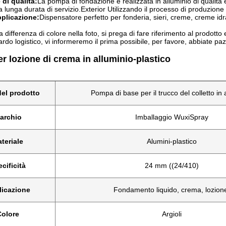
 di qualità:
La pompa di fondazione è realizzata in alluminio di qualità 
 lunga durata di servizio
.Exterior Utilizzando il processo di produzione
plicazione:
Dispensatore perfetto per fonderia, sieri, creme, creme idrata
 differenza di colore nella foto, si prega di fare riferimento al prodotto e
tardo logistico, vi informeremo il prima possibile, per favore, abbiate pa
 lozione di crema in alluminio-plastico
el prodotto
Pompa di base per il trucco del colletto in 
archio
Imballaggio WuxiSpray
teriale
Alumini-plastico
cificità
24 mm ((24/410)
licazione
Fondamento liquido, crema, lozion
olore
Argioli