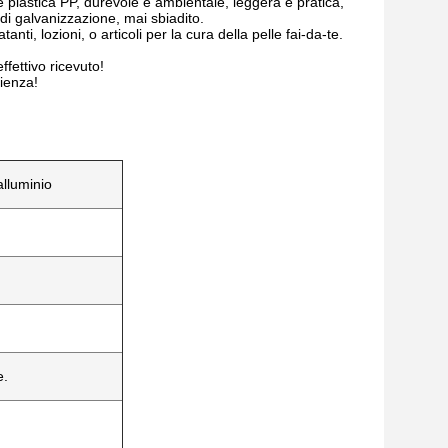
e plastica PP, durevole e ambientale, leggera e pratica,
 di galvanizzazione, mai sbiadito.
nti, lozioni, o articoli per la cura della pelle fai-da-te.
ffettivo ricevuto!
zienza!
alluminio
e.