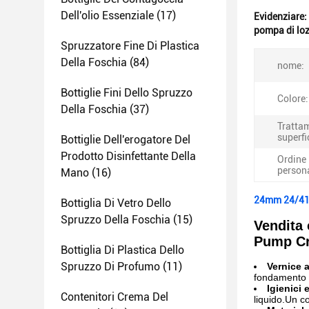
Dell'olio Essenziale
(17)
Evidenziare:
pompa di loz
Spruzzatore Fine Di Plastica
Della Foschia
(84)
nome:
Bottiglie Fini Dello Spruzzo
Colore:
Della Foschia
(37)
Tratta
superfi
Bottiglie Dell'erogatore Del
Prodotto Disinfettante Della
Ordine
persona
Mano
(16)
24mm 24/410
Bottiglia Di Vetro Dello
Spruzzo Della Foschia
(15)
Vendita
Pump Cr
Bottiglia Di Plastica Dello
Spruzzo Di Profumo
(11)
Vernice 
fondamento l
Igienici e
Contenitori Crema Del
liquido.Un c