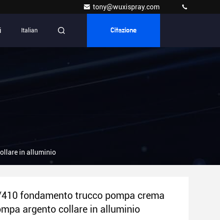
tony@wuxispray.com
i
Italian
Citazione
lare in alluminio
410 fondamento trucco pompa crema
ompa argento collare in alluminio