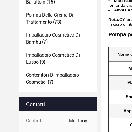
Materiale
Barattolo
(15)
fornendo una
Ampia ap
Pompa Della Crema Di
Nota:
C'è una
Trattamento
(73)
In caso di ri
Pompa per
Imballaggio Cosmetico Di
Bambù
(7)
Nome d
Imballaggio Cosmetico Di
Lusso
(9)
M
Contenitori D'imballaggio
Cosmetici
(7)
Ma
Spe
Contatti
App
Contatti:
Mr. Tony
C