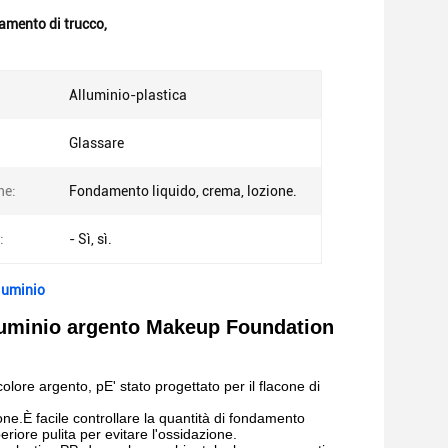
amento di trucco
,
Alluminio-plastica
Glassare
ne:
Fondamento liquido, crema, lozione.
:
- Sì, sì.
luminio
lluminio argento Makeup Foundation
colore argento, p
E' stato progettato per il flacone di
one.
È facile controllare la quantità di fondamento
riore pulita per evitare l'ossidazione.