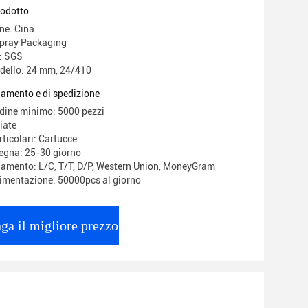
rodotto
ne: Cina
pray Packaging
e: SGS
dello: 24 mm, 24/410
gamento e di spedizione
rdine minimo: 5000 pezzi
iate
ticolari: Cartucce
egna: 25-30 giorno
gamento: L/C, T/T, D/P, Western Union, MoneyGram
limentazione: 50000pcs al giorno
ga il migliore prezzo