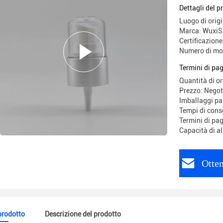
Dettagli del p
Luogo di origi
Marca: WuxiS
Certificazion
Numero di mo
Termini di pa
Quantità di o
Prezzo: Negot
Imballaggi par
Tempi di cons
Termini di pa
Capacità di a
Otten
 prodotto
Descrizione del prodotto