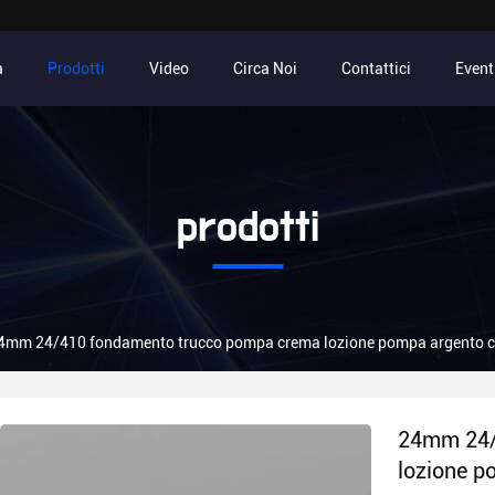
a
Prodotti
Video
Circa Noi
Contattici
Event
prodotti
4mm 24/410 fondamento trucco pompa crema lozione pompa argento col
24mm 24/
lozione p