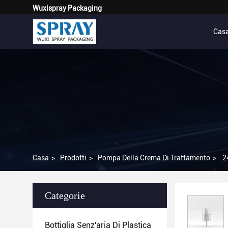
Wuxispray Packaging
Cas
Casa
>
Prodotti
>
Pompa Della Crema Di Trattamento
>
2
Categorie
Bottiglia Senz'aria Di Plastica