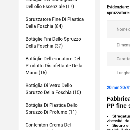
Dell'olio Essenziale
(17)
Evidenziare:
spruzzatore 
Spruzzatore Fine Di Plastica
Della Foschia
(84)
Nome d
Bottiglie Fini Dello Spruzzo
Dimens
Della Foschia
(37)
Bottiglie Dell'erogatore Del
Caratte
Prodotto Disinfettante Della
Mano
(16)
Lunghe
Bottiglia Di Vetro Dello
20 mm 20/410
Spruzzo Della Foschia
(15)
Fabbrica
Bottiglia Di Plastica Dello
PP fine 
Spruzzo Di Profumo
(11)
Sfregatu
viscosità, da
Contenitori Crema Del
Sicuro e