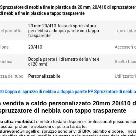
Spruzzatore di nebbia fine in plastica da 20 mm
,
20/410 di spruzzatore f
di nebbia fine in plastica a tappo trasparente
20 mm 20/410 Testa di spruzzatura
el prodotto:
per nebbia a doppia parete con tappo
Tipo di pla
trasparente
ione:
20/410
Accessori c
Doppia parete (il diametro della vite è
ristica:
Scelta faco
di 20 mm)
zza del tubo:
Personalizzabile
Utilizzatori
 Coppa di spruzzo di nebbia a doppia parete PP Spruzzatore di nebbia 
 vendita a caldo personalizzato 20mm 20/410 d
spruzzatore di nebbia con tappo trasparente
ra ultra-morbida:
Le nostre testate dispenser professionali possono spr
 acqua, profumi e soluzioni di pulizia fai da te.
 durevole:
Gli ugelli di spruzzo sono privi di BPA, piombo e odore. I nostri