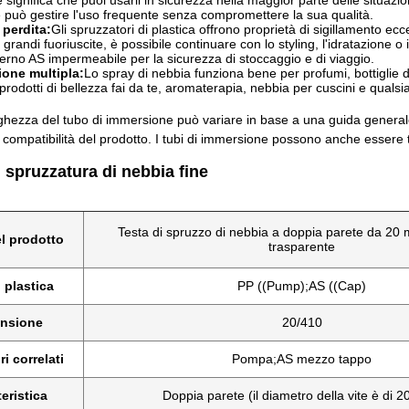
he significa che puoi usarli in sicurezza nella maggior parte delle situaz
 può gestire l'uso frequente senza compromettere la sua qualità.
perdita:
Gli spruzzatori di plastica offrono proprietà di sigillamento ec
grandi fuoriuscite, è possibile continuare con lo styling, l'idratazione o 
erno AS impermeabile per la sicurezza di stoccaggio e di viaggio.
ione multipla:
Lo spray di nebbia funziona bene per profumi, bottiglie d
 prodotti di bellezza fai da te, aromaterapia, nebbia per cuscini e qualsia
ghezza del tubo di immersione può variare in base a una guida generale
la compatibilità del prodotto. I tubi di immersione possono anche essere 
spruzzatura di nebbia fine
Testa di spruzzo di nebbia a doppia parete da 20
l prodotto
trasparente
 plastica
PP ((Pump);AS ((Cap)
nsione
20/410
i correlati
Pompa;AS mezzo tappo
eristica
Doppia parete (il diametro della vite è di 