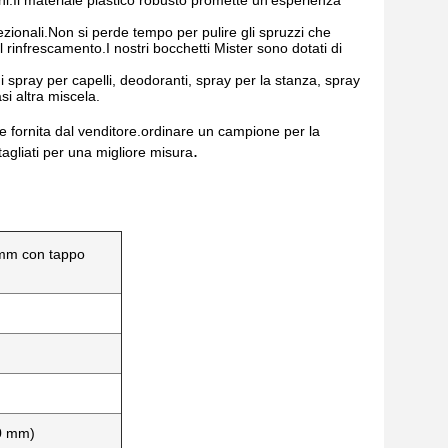
ioni.Il materiale plastico robusto promette un'esperienza
cezionali.Non si perde tempo per pulire gli spruzzi che
il rinfrescamento.I nostri bocchetti Mister sono dotati di
i spray per capelli, deodoranti, spray per la stanza, spray
si altra miscela.
 fornita dal venditore.ordinare un campione per la
.
tagliati per una migliore misura
 mm con tappo
20 mm)