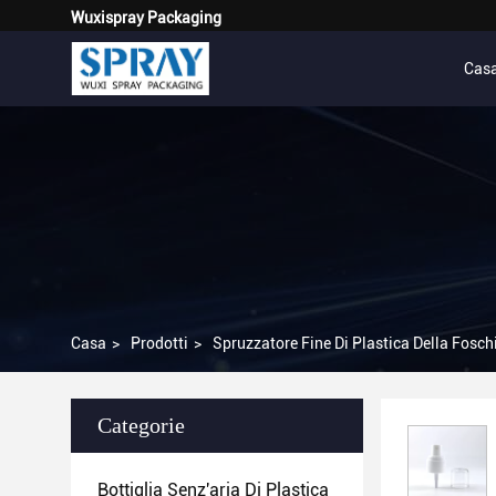
Wuxispray Packaging
Cas
Casa
>
Prodotti
>
Spruzzatore Fine Di Plastica Della Fosch
Categorie
Bottiglia Senz'aria Di Plastica