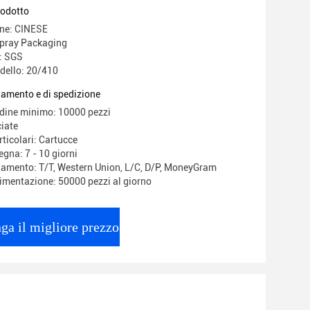
sparente
rodotto
ine: CINESE
pray Packaging
e: SGS
dello: 20/410
gamento e di spedizione
rdine minimo: 10000 pezzi
iate
ticolari: Cartucce
gna: 7 - 10 giorni
gamento: T/T, Western Union, L/C, D/P, MoneyGram
limentazione: 50000 pezzi al giorno
ga il migliore prezzo