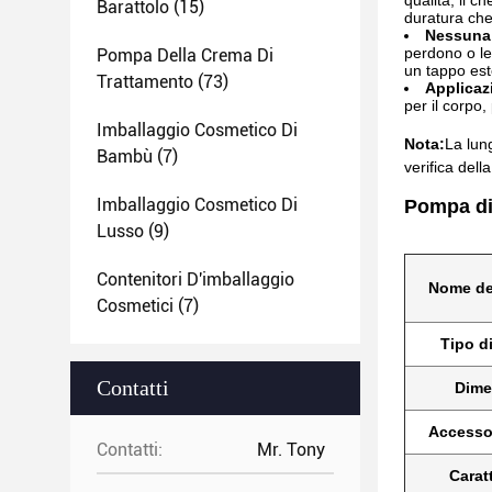
qualità, il c
Barattolo
(15)
duratura che
Nessuna 
perdono o le 
Pompa Della Crema Di
un tappo est
Trattamento
(73)
Applicaz
per il corpo,
Imballaggio Cosmetico Di
Nota:
La lun
Bambù
(7)
verifica del
Imballaggio Cosmetico Di
Pompa di 
Lusso
(9)
Contenitori D'imballaggio
Nome de
Cosmetici
(7)
Tipo di
Contatti
Dime
Accessor
Contatti:
Mr. Tony
Caratt