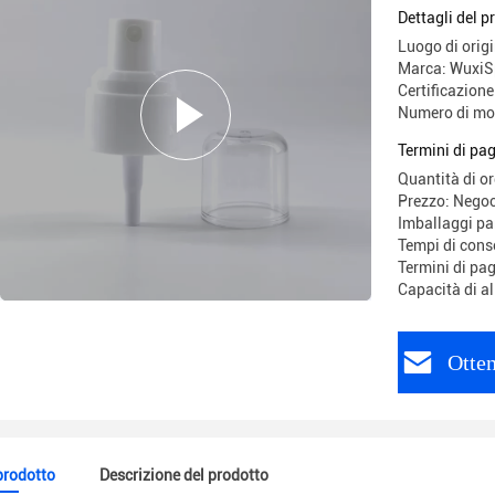
tappo tra
Dettagli del p
Luogo di orig
Marca: WuxiS
Certificazion
Numero di mo
Termini di pa
Quantità di o
Prezzo: Negoc
Imballaggi par
Tempi di conse
Termini di pa
Capacità di a
Otten
 prodotto
Descrizione del prodotto