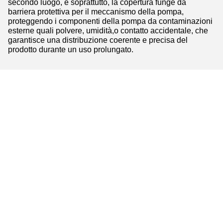
secondo luogo, e soprattutto, la copertura funge da
barriera protettiva per il meccanismo della pompa,
proteggendo i componenti della pompa da contaminazioni
esterne quali polvere, umidità,o contatto accidentale, che
garantisce una distribuzione coerente e precisa del
prodotto durante un uso prolungato.
Tags:
spruzzo fine di alluminio della foschia
spruzzatore appannantesi fine
pompa crimpless dello spruzzo di profumo
Contatti
Contatti:
Mr. Tony