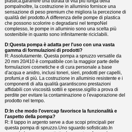
plastica.garantire una durata di vita più lunga della
pompaInoltre, la costruzione in alluminio fornisce una
sensazione di peso premium che migliora la percezione di
qualità del prodotto.A differenza delle pompe di plastica
che possono scolorire o degradarsi nel tempoNel
complesso, le pompe in alluminio sono una scelta più
sostenibile in quanto sono infinitamente riciclabili.
D:Questa pompa è adatta per l'uso con una vasta
gamma di formulazioni di prodotti?
R: Assolutamente. Questa pompa a spruzzo versatile da
20 mm 20/410 è compatibile con la maggior parte delle
formulazioni cosmetiche e di cura personale a base
d'acqua e anidro, inclusi toneri, sieri, prodotti per capelli,
profumi,e di più. La costruzione in alluminio resistente e i
componenti di alta qualità garantiscono prestazioni
affidabili con viscosità sottili e spesse.sigillo a prova di
perdite per evitare la contaminazione o l'evaporazione del
prodotto nel tempo.
D:In che modo l'overcap favorisce la funzionalità e
l'aspetto della pompa?
R: Il tappo in argento serve a due scopi principali per
questa pompa di spruzzo.Uno sguardo sofisticato.In