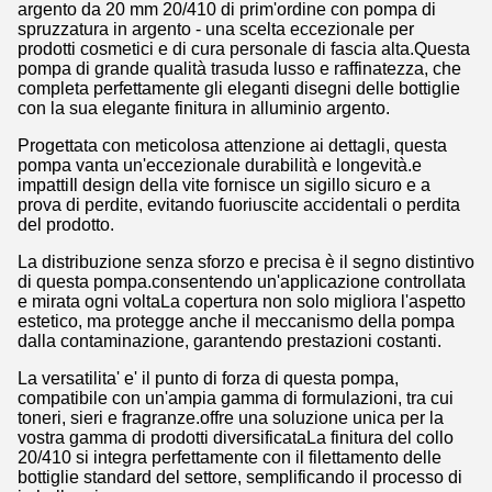
argento da 20 mm 20/410 di prim'ordine con pompa di
spruzzatura in argento - una scelta eccezionale per
prodotti cosmetici e di cura personale di fascia alta.Questa
pompa di grande qualità trasuda lusso e raffinatezza, che
completa perfettamente gli eleganti disegni delle bottiglie
con la sua elegante finitura in alluminio argento.
Progettata con meticolosa attenzione ai dettagli, questa
pompa vanta un'eccezionale durabilità e longevità.e
impattiIl design della vite fornisce un sigillo sicuro e a
prova di perdite, evitando fuoriuscite accidentali o perdita
del prodotto.
La distribuzione senza sforzo e precisa è il segno distintivo
di questa pompa.consentendo un'applicazione controllata
e mirata ogni voltaLa copertura non solo migliora l'aspetto
estetico, ma protegge anche il meccanismo della pompa
dalla contaminazione, garantendo prestazioni costanti.
La versatilita' e' il punto di forza di questa pompa,
compatibile con un'ampia gamma di formulazioni, tra cui
toneri, sieri e fragranze.offre una soluzione unica per la
vostra gamma di prodotti diversificataLa finitura del collo
20/410 si integra perfettamente con il filettamento delle
bottiglie standard del settore, semplificando il processo di