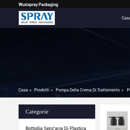
Wuxispray Packaging
Cas
Casa
>
Prodotti
>
Pompa Della Crema Di Trattamento
>
P
Categorie
Bottiglia Senz'aria Di Plastica