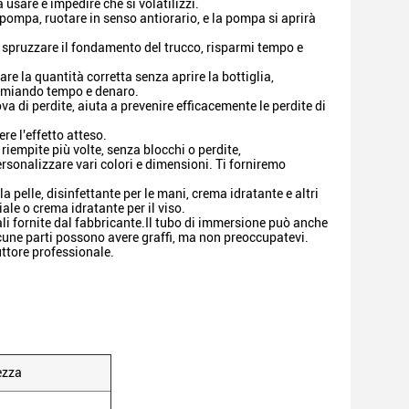
usare e impedire che si volatilizzi.
a pompa, ruotare in senso antiorario, e la pompa si aprirà
di spruzzare il fondamento del trucco, risparmi tempo e
e la quantità corretta senza aprire la bottiglia,
parmiando tempo e denaro.
a di perdite, aiuta a prevenire efficacemente le perdite di
re l'effetto atteso.
riempite più volte, senza blocchi o perdite,
rsonalizzare vari colori e dimensioni. Ti forniremo
la pelle, disinfettante per le mani, crema idratante e altri
ale o crema idratante per il viso.
li fornite dal fabbricante.Il tubo di immersione può anche
cune parti possono avere graffi, ma non preoccupatevi.
uttore professionale.
ezza