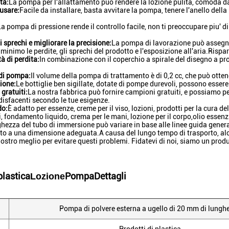
tà:
La pompa per l'allattamento può rendere la lozione pulita, comoda da 
 usare:
Facile da installare, basta avvitare la pompa, tenere l'anello dell
La pompa di pressione rende il controllo facile, non ti preoccupare piu' 
i sprechi e migliorare la precisione:
La pompa di lavorazione può assegnar
 minimo le perdite, gli sprechi del prodotto e l'esposizione all'aria.Ris
à di perdita:
In combinazione con il coperchio a spirale del disegno a prov
 di pompa:
Il volume della pompa di trattamento è di 0,2 cc, che può ottene
ione:
Le bottiglie ben sigillate, dotate di pompe durevoli, possono essere 
gratuiti:
La nostra fabbrica può fornire campioni gratuiti, e possiamo pe
disfacenti secondo le tue esigenze.
do:
È adatto per essenze, creme per il viso, lozioni, prodotti per la cura del
i, fondamento liquido, crema per le mani, lozione per il corpo,olio essenzi
hezza del tubo di immersione può variare in base alle linee guida genera
ato a una dimensione adeguata.A causa del lungo tempo di trasporto, al
ostro meglio per evitare questi problemi. Fidatevi di noi, siamo un prod
plastica
Pompa
Dettagli
Lozione
Pompa di polvere esterna a ugello di 20 mm di lungh