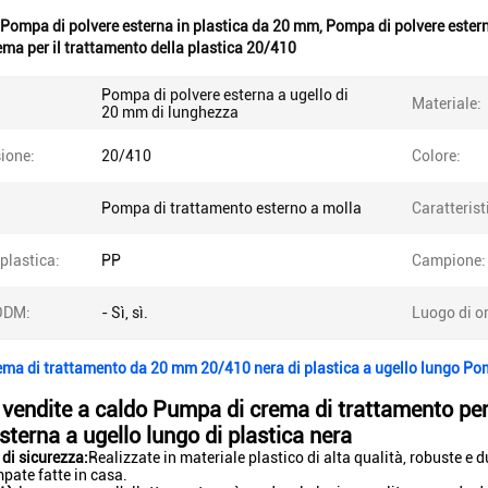
Pompa di polvere esterna in plastica da 20 mm
,
Pompa di polvere estern
ma per il trattamento della plastica 20/410
Pompa di polvere esterna a ugello di
Materiale:
20 mm di lunghezza
ione:
20/410
Colore:
Pompa di trattamento esterno a molla
Caratterist
 plastica:
PP
Campione:
ODM:
- Sì, sì.
Luogo di or
ma di trattamento da 20 mm 20/410 nera di plastica a ugello lungo Pom
 vendite a caldo Pumpa di crema di trattamento 
sterna a ugello lungo di plastica nera
 di sicurezza:
Realizzate in materiale plastico di alta qualità, robuste e d
mpate fatte in casa.