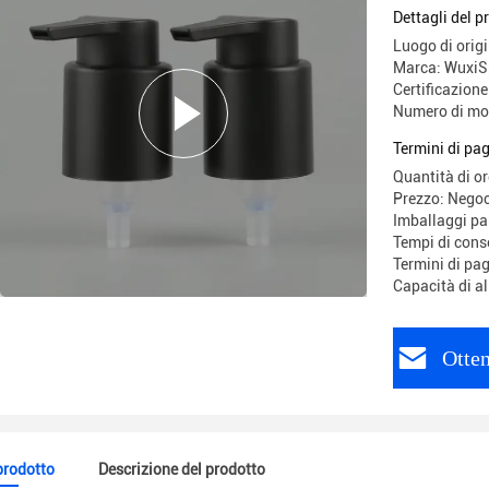
esterna
Dettagli del p
Luogo di origi
Marca: WuxiS
Certificazion
Numero di mo
Termini di pa
Quantità di o
Prezzo: Negoc
Imballaggi par
Tempi di cons
Termini di pa
Capacità di a
Otten
 prodotto
Descrizione del prodotto