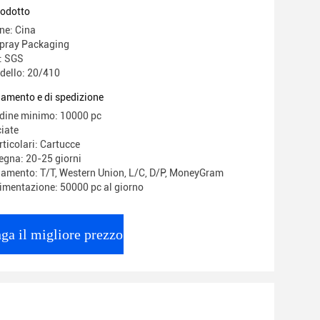
rodotto
ne: Cina
pray Packaging
e: SGS
dello: 20/410
gamento e di spedizione
rdine minimo: 10000 pc
iate
ticolari: Cartucce
egna: 20-25 giorni
gamento: T/T, Western Union, L/C, D/P, MoneyGram
limentazione: 50000 pc al giorno
ga il migliore prezzo