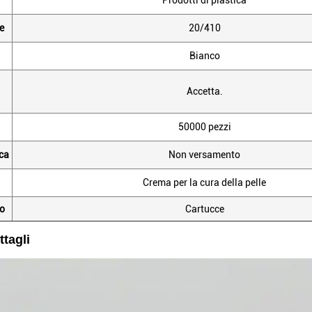
Prodotti di plastica
e
20/410
Bianco
Accetta.
50000 pezzi
ica
Non versamento
Crema per la cura della pelle
io
Cartucce
ttagli