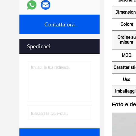
Materiale
Dimension
Contatta ora
Colore
Ordine su
misura
Spedicaci
MOQ
Caratterist
Uso
Imballagg
Foto e de