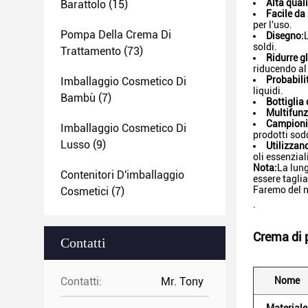
Alta quali
Barattolo
(15)
Facile da
per l'uso.
Pompa Della Crema Di
Disegno:
soldi.
Trattamento
(73)
Ridurre gl
riducendo al
Probabilit
Imballaggio Cosmetico Di
liquidi.
Bambù
(7)
Bottiglia
Multifunz
Campioni 
Imballaggio Cosmetico Di
prodotti sod
Lusso
(9)
Utilizzan
oli essenzial
Nota:
La lung
Contenitori D'imballaggio
essere tagli
Faremo del n
Cosmetici
(7)
.
Crema di 
Contatti
Contatti:
Mr. Tony
Nome