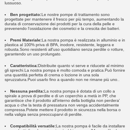
lussuoso.
Ben progettato:
Le nostre pompe di trattamento sono
progettate per mantenere il fresco per più tempo, aumentando la
durata di conservazione dei prodotti per la cura della pelle e
prevenendo l'ossidazione dei cosmetici e la crescita dei batteri.
Premi
Materiale:
La nostra pompa è realizzata in alluminio e in
plastica al 100% priva di BPA, inodore, resistente, leggera e
robusta.Sono resistenti all'uso quotidiano senza perdite o rotture,
garantendo un uso prolungato.
Caratteristica:
Distribuite quanto vi serve e riducete al minimo
gli sprechi.La nostra pompa è molto comoda e pratica.Può fornire
una quantità perfetta di crema o lozione in una sola
spruzzatura.Puoi usarlo fino a quando non ne rimane più uno..
Nessuna perdita:
La nostra pompa è dotata di un collo a
spirale a prova di perdite e di un coperchio a metà in PP, che
garantisce che il prodotto all'interno della bottiglia non perdera'
acqua o che la testa di pressatura non venga accidentalmente
compressa.Potete mettere il prodotto in sicurezza nella borsa o
nella valigia senza preoccuparvi di perdite.
Compatibilità versatile
:
La nostra pompa è facile da installare