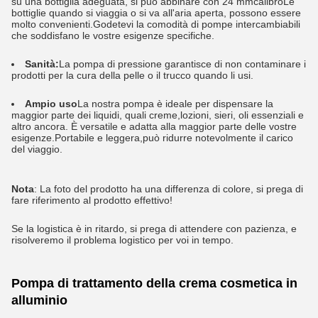
su una bottiglia adeguata, si può abbinare con 24 mm
calibro
Le
bottiglie quando si viaggia o si va all'aria aperta, possono essere
molto convenienti.
Godetevi la comodità di pompe intercambiabili
che soddisfano le vostre esigenze specifiche.
Sanità:
La pompa di pressione garantisce di non contaminare i
prodotti per la cura della pelle o il trucco quando li usi.
Ampio uso
La nostra pompa è ideale per dispensare la
maggior parte dei liquidi, quali creme,lozioni, sieri, oli essenziali e
altro ancora. È versatile e adatta alla maggior parte delle vostre
esigenze.Portabile e leggera,può ridurre notevolmente il carico
del viaggio.
Nota
: La foto del prodotto ha una differenza di colore, si prega di
fare riferimento al prodotto effettivo!
Se la logistica è in ritardo, si prega di attendere con pazienza, e
risolveremo il problema logistico per voi in tempo.
Pompa di trattamento della crema cosmetica in
alluminio