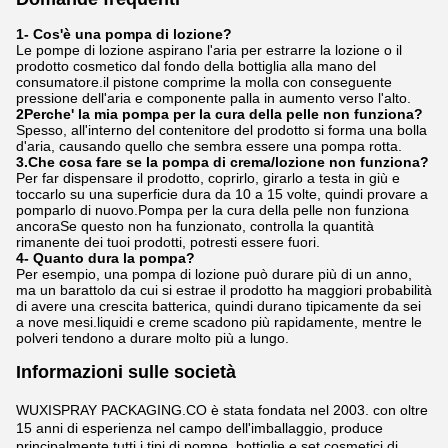
1- Cos'è una pompa di lozione?
Le pompe di lozione aspirano l'aria per estrarre la lozione o il
prodotto cosmetico dal fondo della bottiglia alla mano del
consumatore.il pistone comprime la molla con conseguente
pressione dell'aria e componente palla in aumento verso l'alto.
2Perche' la mia pompa per la cura della pelle non funziona?
Spesso, all'interno del contenitore del prodotto si forma una bolla
d'aria, causando quello che sembra essere una pompa rotta.
3.Che cosa fare se la pompa di crema/lozione non funziona?
Per far dispensare il prodotto, coprirlo, girarlo a testa in giù e
toccarlo su una superficie dura da 10 a 15 volte, quindi provare a
pomparlo di nuovo.Pompa per la cura della pelle non funziona
ancoraSe questo non ha funzionato, controlla la quantità
rimanente dei tuoi prodotti, potresti essere fuori.
4- Quanto dura la pompa?
Per esempio, una pompa di lozione può durare più di un anno,
ma un barattolo da cui si estrae il prodotto ha maggiori probabilità
di avere una crescita batterica, quindi durano tipicamente da sei
a nove mesi.liquidi e creme scadono più rapidamente, mentre le
polveri tendono a durare molto più a lungo.
Informazioni sulle società
WUXISPRAY PACKAGING.CO è stata fondata nel 2003. con oltre
15 anni di esperienza nel campo dell'imballaggio, produce
principalmente tutti i tipi di pompe, bottiglie e set cosmetici di