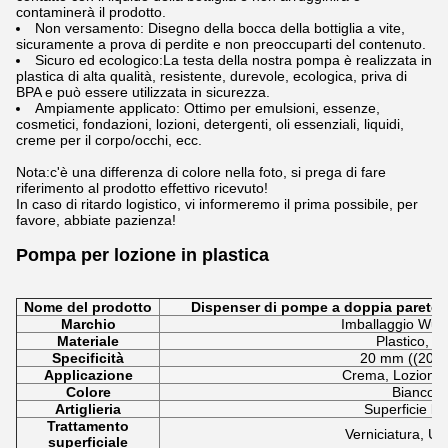
contaminerà il prodotto.
Non versamento: Disegno della bocca della bottiglia a vite,
sicuramente a prova di perdite e non preoccuparti del contenuto.
Sicuro ed ecologico:La testa della nostra pompa è realizzata in
plastica di alta qualità, resistente, durevole, ecologica, priva di
BPA e può essere utilizzata in sicurezza.
Ampiamente applicato: Ottimo per emulsioni, essenze,
cosmetici, fondazioni, lozioni, detergenti, oli essenziali, liquidi,
creme per il corpo/occhi, ecc.
Nota:c'è una differenza di colore nella foto, si prega di fare
riferimento al prodotto effettivo ricevuto!
In caso di ritardo logistico, vi informeremo il prima possibile, per
favore, abbiate pazienza!
Pompa per lozione in plastica
Nome del prodotto
Dispenser di pompe a doppia parete 
Marchio
Imballaggio Wux
Materiale
Plastico, A
Specificità
20 mm ((20/4
Applicazione
Crema, Lozione,
Colore
Bianco
Artiglieria
Superficie lis
Trattamento
Verniciatura, UV
superficiale