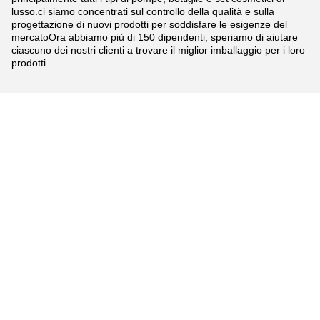
lusso.ci siamo concentrati sul controllo della qualità e sulla
progettazione di nuovi prodotti per soddisfare le esigenze del
mercatoOra abbiamo più di 150 dipendenti, speriamo di aiutare
ciascuno dei nostri clienti a trovare il miglior imballaggio per i loro
prodotti.
Tags:
pompa nera della lozione di 24mm
24-410 spruzzatore fine della foschia dell'oro
20/410 di spruzzatore fine della foschia dell'oro
Contatti
Contatti:
Mr. Tony